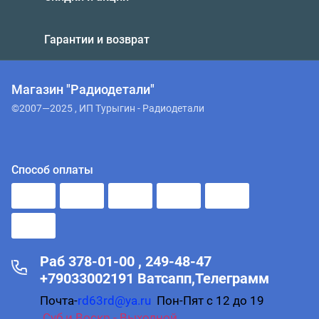
Гарантии и возврат
Магазин "Радиодетали"
©2007—2025 , ИП Турыгин - Радиодетали
Способ оплаты
Раб 378-01-00 , 249-48-47
+79033002191 Ватсапп,Телеграмм
Почта-
rd63rd@ya.ru
Пон-Пят с 12 до 19
.
Суб и Воскр - Выходной